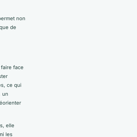
 permet non
ique de
faire face
ster
s, ce qui
, un
éorienter
s, elle
mi les