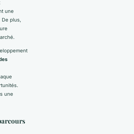
t
ent une
. De plus,
ure
marché.
éveloppement
des
haque
tunités.
is une
parcours