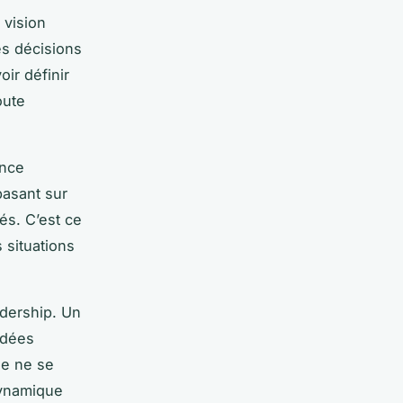
vision
es décisions
ir définir
oute
ence
basant sur
és. C’est ce
 situations
adership. Un
idées
ue ne se
 dynamique