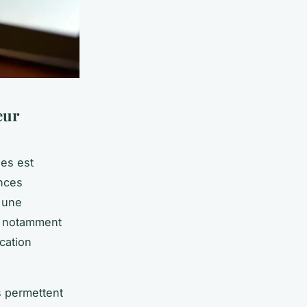
eur
les est
nces
 une
ci notamment
cation
s permettent