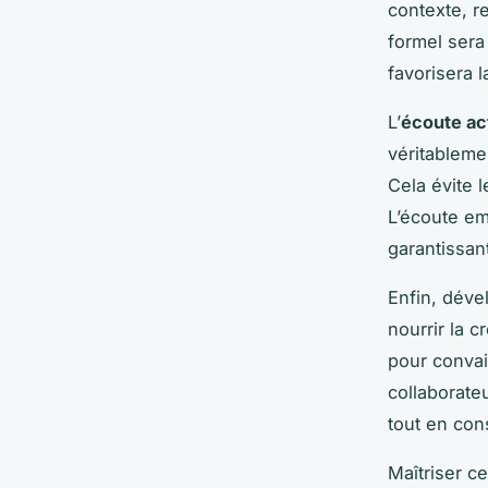
contexte, re
formel sera
favorisera 
L’
écoute ac
véritableme
Cela évite 
L’écoute em
garantissan
Enfin, déve
nourrir la 
pour convai
collaborate
tout en cons
Maîtriser c