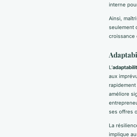
interne pou
Ainsi, maîtr
seulement d
croissance 
Adaptabi
L’
adaptabili
aux imprévus
rapidement 
améliore si
entrepreneu
ses offres 
La résilienc
implique au