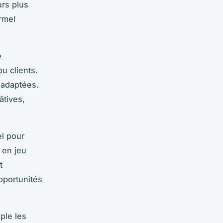
urs plus
ormel
e
u clients.
s adaptées.
âtives,
el pour
 en jeu
t
pportunités
ple les