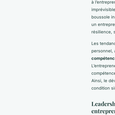
à l’entrepr
imprévisible
boussole in
un entrepr
résilience,
Les tendanc
personnel, 
compétenc
L’entrepren
compétence 
Ainsi, le d
condition s
Leadersh
entrepre