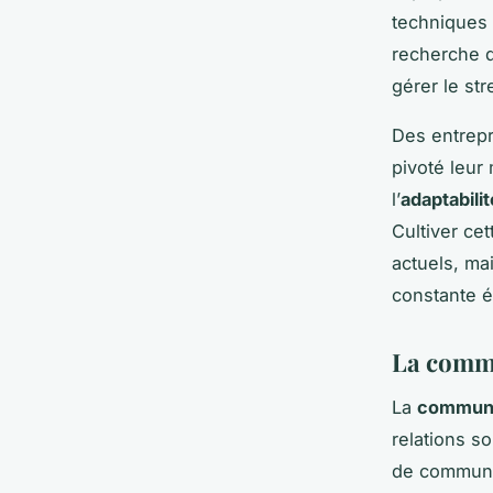
techniques 
recherche d
gérer le str
Des entrepr
pivoté leur
l’
adaptabili
Cultiver ce
actuels, ma
constante é
La commu
La
communi
relations so
de communic