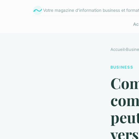
Votre magazine d'information business et forma
Ac
Accueil
›
Busin
BUSINESS
Com
com
peut
vers