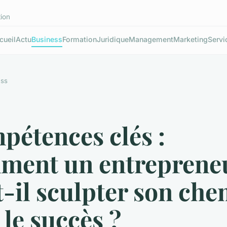
tion
cueil
Actu
Business
Formation
Juridique
Management
Marketing
Servi
ess
pétences clés :
ment un entreprene
-il sculpter son ch
 le succès ?