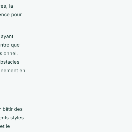
es, la
ience pour
 ayant
ontre que
sionnel.
bstacles
onnement en
 bâtir des
ents styles
et le